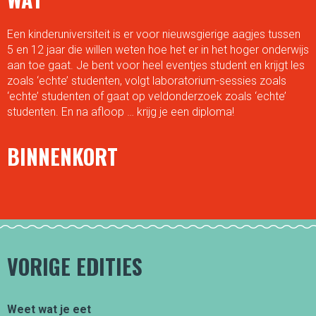
Een kinderuniversiteit is er voor nieuwsgierige aagjes tussen
5 en 12 jaar die willen weten hoe het er in het hoger onderwijs
aan toe gaat. Je bent voor heel eventjes student en krijgt les
zoals ‘echte’ studenten, volgt laboratorium-sessies zoals
‘echte’ studenten of gaat op veldonderzoek zoals ‘echte’
studenten. En na afloop … krijg je een diploma!
BINNENKORT
VORIGE EDITIES
Weet wat je eet