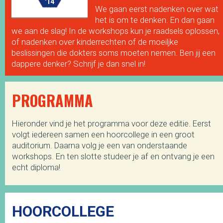
'14
We gaan eerst nadenken over wat
het is om te denken. En dan gaan
we aan de slag! In de workshops kun je raadsels oplossen,
of nadenken over kinderrechten of de moeiljke
beslissingen die dokters soms moeten nemen. Ben jij een
dappere denker? Schrijf je dan snel in!
PROGRAMMA
Hieronder vind je het programma voor deze editie. Eerst
volgt iedereen samen een hoorcollege in een groot
auditorium. Daarna volg je een van onderstaande
workshops. En ten slotte studeer je af en ontvang je een
echt diploma!
HOORCOLLEGE