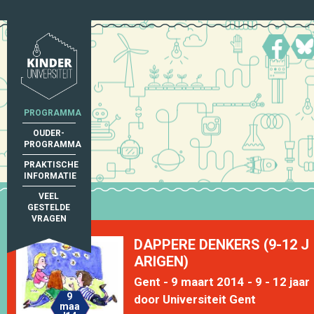
PROGRAMMA
OUDER-
PROGRAMMA
PRAKTISCHE
INFORMATIE
VEEL
GESTELDE
VRAGEN
DAPPERE DENKERS (9-12 J
ARIGEN)
Gent - 9 maart 2014 - 9 - 12 jaar
9
door Universiteit Gent
maa