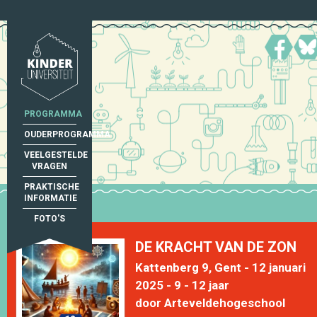
PROGRAMMA
OUDERPROGRAMMA
VEELGESTELDE
VRAGEN
PRAKTISCHE
INFORMATIE
FOTO'S
DE KRACHT VAN DE ZON
Kattenberg 9, Gent - 12 januari
2025 - 9 - 12 jaar
door Arteveldehogeschool