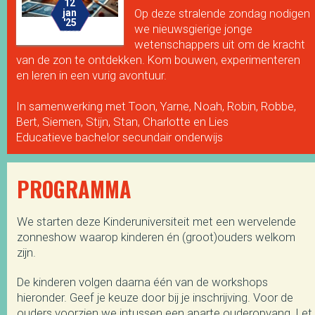
12
Op deze stralende zondag nodigen
jan
'25
we nieuwsgierige jonge
wetenschappers uit om de kracht
van de zon te ontdekken. Kom bouwen, experimenteren
en leren in een vurig avontuur.
In samenwerking met Toon, Yarne, Noah, Robin, Robbe,
Bert, Siemen, Stijn, Stan, Charlotte en Lies
Educatieve bachelor secundair onderwijs
PROGRAMMA
We starten deze Kinderuniversiteit met een wervelende
zonneshow waarop kinderen én (groot)ouders welkom
zijn.
De kinderen volgen daarna één van de workshops
hieronder. Geef je keuze door bij je inschrijving. Voor de
ouders voorzien we intussen een aparte ouderopvang. Let