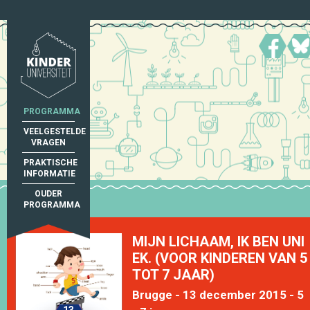
PROGRAMMA
VEELGESTELDE
VRAGEN
PRAKTISCHE
INFORMATIE
OUDER
PROGRAMMA
MIJN LICHAAM, IK BEN UNI
EK. (VOOR KINDEREN VAN 5
TOT 7 JAAR)
Brugge - 13 december 2015 - 5
13