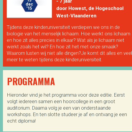
- 7 jaar
dec
door Howest, de Hogeschool
'15
West-Vlaanderen
Tijdens deze kinderuniversiteit verdiepen we ons in de
biologie van het menselijk lichaam. Hoe werkt ons lichaam
en hoe zit alles precies in elkaar? Wat als je lichaam niet
werkt zoals het wil? En hoe zit het met onze smaak?
Waarom lusten wij niet alle dingen?Je komt dit alles en veel
meer te weten tijdens deze kinderuniversiteit.
PROGRAMMA
Hieronder vind je het programma voor deze editie. Eerst
volgt iedereen samen een hoorcollege in een groot
auditorium. Daarna volg je een van onderstaande
workshops. En ten slotte studeer je af en ontvang je een
echt diploma!