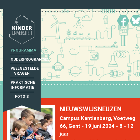
PROGRAMMA
OUDERPROGRAMMA
VEELGESTELDE
VRAGEN
PRAKTISCHE
INFORMATIE
FOTO'S
NIEUWSWIJSNEUZEN
Campus Kantienberg, Voetweg
66, Gent - 19 juni 2024 - 8 - 12
jaar