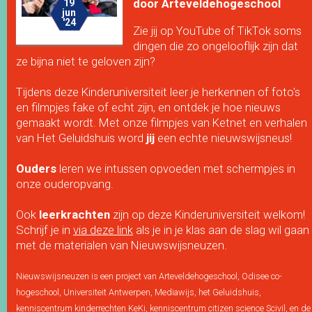
door Arteveldehogeschool
19
jun
'24
Zie jij op YouTube of TikTok soms
dingen die zo ongelooflijk zijn dat
ze bijna niet te geloven zijn?
Tijdens deze Kinderuniversiteit leer je herkennen of foto's
en filmpjes fake of echt zijn, en ontdek je hoe nieuws
gemaakt wordt. Met onze filmpjes van Ketnet en verhalen
van Het Geluidshuis word
jij
een echte nieuwswijsneus!
Ouders
leren we intussen opvoeden met schermpjes in
onze ouderopvang.
Ook
leerkrachten
zijn op deze Kinderuniversiteit welkom!
Schrijf je in
via deze link
als je in je klas aan de slag wil gaan
met de materialen van Nieuwswijsneuzen.
Nieuwswijsneuzen is een project van Arteveldehogeschool, Odisee co-
hogeschool, Universiteit Antwerpen, Mediawijs, het Geluidshuis,
kenniscentrum kinderrechten KeKi, kenniscentrum citizen science Scivil, en de