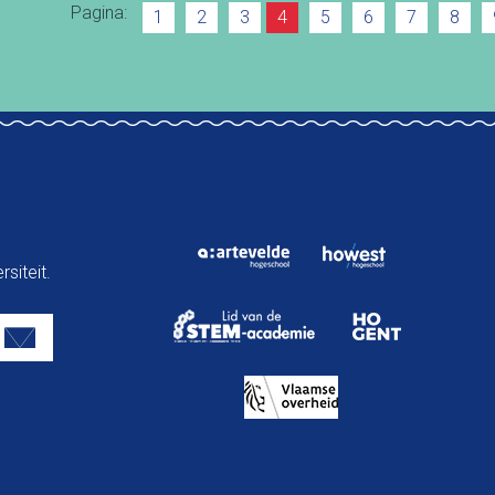
Pagina:
1
2
3
4
5
6
7
8
siteit.