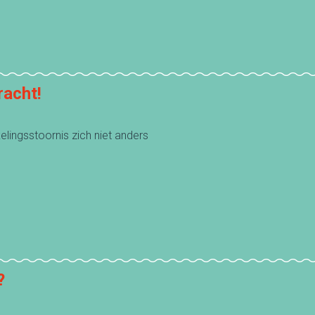
racht!
lingsstoornis zich niet anders
?